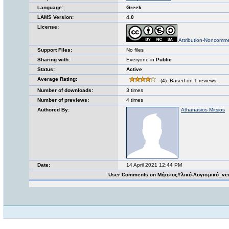
Language:
Greek
LAMS Version:
4.0
License:
Attribution-Noncomme
Support Files:
No files
Sharing with:
Everyone in
Public
Status:
Active
Average Rating:
(4). Based on 1 reviews.
Number of downloads:
3 times
Number of previews:
4 times
Authored By:
Athanasios Mitsios
Date:
14 April 2021 12:44 PM
User Comments on ΜήτσιοςΥλικό-Λογισμικό_ve