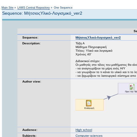
Not logged in
Main Site
»
LAMS Central Repository
»
One Sequence
Sequence: ΜήτσιοςΥλικό-Λογισμικό_ver2
Se
Sequence:
ΜήτσιοςΥλικό-Λογισμικό_ver2
Description:
Τάξη Α
Μάθημα Πληροφορική
Τίτλος: Υλικό και λογισμικό
Χρόνος 40'
Διδακτικοί στόχοι:
Οι μαθητές στο τέλος του μαθήματος θα είναι
- να αναγνωρίζουν τα μέρη ενός Η/Υ
- να γνωρίζουν το τι κάνει το υλικό και τι το 
- να ξεχωρίζουν το λειτουργικό σύστημα απο
Author view:
Audience:
High school
Subjects:
Computer sciences