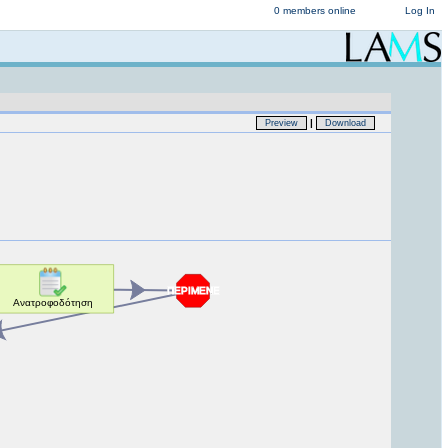
0 members online
Log In
|
Preview
Download