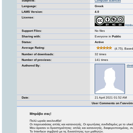
Subjects:
Computer sciences
Language:
Greek
LAMS Version:
4.0
License:
Attri
Support Files:
No files
Sharing with:
Everyone in
Public
Status:
Active
Average Rating:
(4.75). Based
Number of downloads:
32 times
Number of previews:
141 times
Authored By:
dimi
Date:
21 April 2021 01:52 AM
User Comments on Γιαννόπ
Μπράβο σας!
Πολύ ωραία ακολουθία!
Οι παρουσιάσεις απλές και κατανοητές. Οι ερωτήσεις συνδεδεμένς με το υλικό
Μου άρεσαν οι δραστηριότητες: απλές και κατανοητές, διαφοροποιημένες, συ
Το Interface συμβατό με τις δυνατότητες των μαθητών.