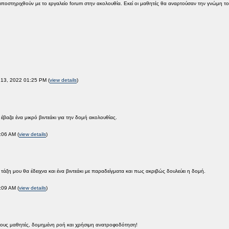
ποστηριχθούν με το εργαλείο forum στην ακολουθία. Εκεί οι μαθητές θα αναρτούσαν την γνώμη του
13, 2022 01:25 PM (
view details
)
έβαζα ένα μικρό βιντεάκι για την δομή ακολουθίας.
:06 AM (
view details
)
τάξη μου θα έδειχνα και ένα βιντεάκι με παραδείγματα και πως ακριβώς δουλεύει η δομή.
:09 AM (
view details
)
 τους μαθητές, δομημένη ροή και χρήσιμη ανατροφοδότηση!