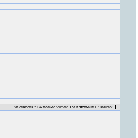
Add comments to Γιαννόπουλος Δημήτρης Η δομή επανάληψης ΓΙΑ sequence