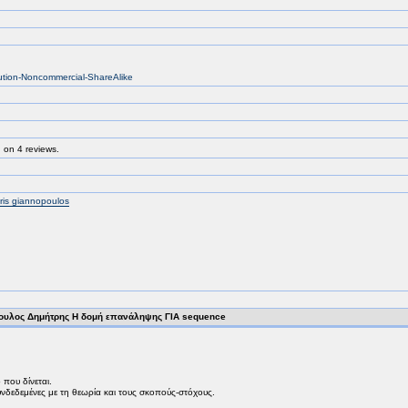
bution-Noncommercial-ShareAlike
 on 4 reviews.
tris giannopoulos
ουλος Δημήτρης Η δομή επανάληψης ΓΙΑ sequence
 που δίνεται.
νδεδεμένες με τη θεωρία και τους σκοπούς-στόχους.