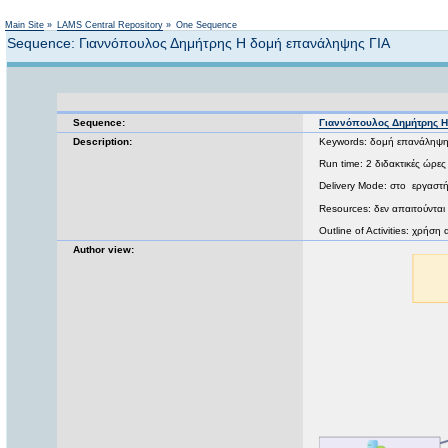
Main Site
»
LAMS Central Repository
»
One Sequence
Sequence: Γιαννόπουλος Δημήτρης Η δομή επανάληψης ΓΙΑ
Sequence:
Γιαννόπουλος Δημήτρης Η
Description:
Keywords: δομή επανάληψης
Run time: 2 διδακτικές ώρες
Delivery Mode: στο εργαστ
Resources: δεν απαιτούνται
Outline of Activities: χρήση
Author view: