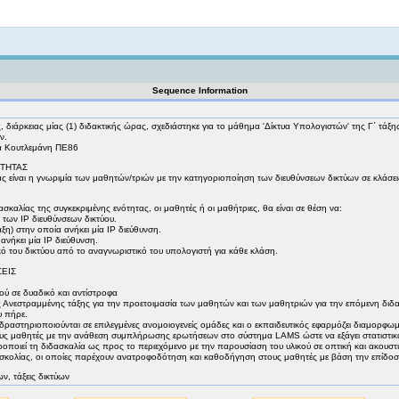
Not logged in
Sequence Information
διάρκειας μίας (1) διδακτικής ώρας, σχεδιάστηκε για το μάθημα 'Δίκτυα Υπολογιστών' της Γ΄ τάξη
ν.
 Κουτλεμάνη ΠΕ86
ΟΤΗΤΑΣ
 είναι η γνωριμία των μαθητών/τριών με την κατηγοριοποίηση των διευθύνσεων δικτύων σε κλάσεις
καλίας της συγκεκριμένης ενότητας, οι μαθητές ή οι μαθήτριες, θα είναι σε θέση να:
ς) των ΙΡ διευθύνσεων δικτύου.
ξη) στην οποία ανήκει μία ΙΡ διεύθυνση.
ανήκει μία ΙΡ διεύθυνση.
κό του δικτύου από το αναγνωριστικό του υπολογιστή για κάθε κλάση.
ΕΙΣ
ύ σε δυαδικό και αντίστροφα
ς Ανεστραμμένης τάξης για την προετοιμασία των μαθητών και των μαθητριών για την επόμενη διδακ
υ πήρε.
 δραστηριοποιούνται σε επιλεγμένες ανομοιογενείς ομάδες και ο εκπαιδευτικός εφαρμόζει διαμορ
τους μαθητές με την ανάθεση συμπλήρωσης ερωτήσεων στο σύστημα LAMS ώστε να εξάγει στατιστικ
οποιεί τη διδασκαλία ως προς το περιεχόμενο με την παρουσίαση του υλικού σε οπτική και ακουσ
σκολίας, οι οποίες παρέχουν ανατροφοδότηση και καθοδήγηση στους μαθητές με βάση την επίδοσ
ων, τάξεις δικτύων