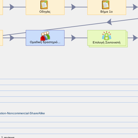
bution-Noncommercial-ShareAlike
 1 reviews.