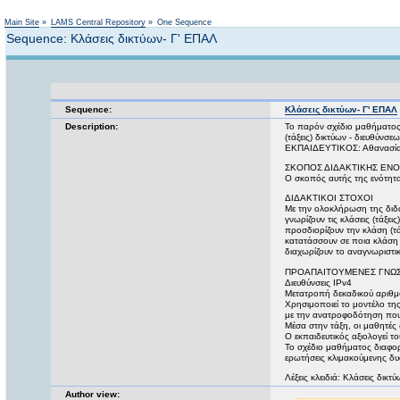
Main Site
»
LAMS Central Repository
»
One Sequence
Sequence: Κλάσεις δικτύων- Γ' ΕΠΑΛ
Sequence:
Κλάσεις δικτύων- Γ' ΕΠΑΛ
Description:
Το παρόν σχέδιο μαθήματος, 
(τάξεις) δικτύων - διευθύνσεω
ΕΚΠΑΙΔΕΥΤΙΚΟΣ: Αθανασία
ΣΚΟΠΟΣ ΔΙΔΑΚΤΙΚΗΣ ΕΝ
Ο σκοπός αυτής της ενότητας
ΔΙΔΑΚΤΙΚΟΙ ΣΤΟΧΟΙ
Με την ολοκλήρωση της διδασ
γνωρίζουν τις κλάσεις (τάξει
προσδιορίζουν την κλάση (τά
κατατάσσουν σε ποια κλάση 
διαχωρίζουν το αναγνωριστι
ΠΡΟΑΠΑΙΤΟΥΜΕΝΕΣ ΓΝΩΣ
Διευθύνσεις IPv4
Μετατροπή δεκαδικού αριθμο
Χρησιμοποιεί το μοντέλο τη
με την ανατροφοδότηση πο
Μέσα στην τάξη, οι μαθητές
Ο εκπαιδευτικός αξιολογεί 
Το σχέδιο μαθήματος διαφορ
ερωτήσεις κλιμακούμενης δυ
Λέξεις κλειδιά: Κλάσεις δικτύ
Author view: