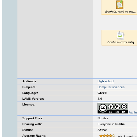
Audience:
High school
Subjects:
Computer sciences
Language:
Greek
LAMS Version:
4.0
License:
Attri
Support Files:
No files
Sharing with:
Everyone in
Public
Status:
Active
Average Rating:
(4). Based on