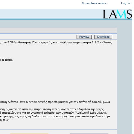
0 members online
Log In
|
Preview
Download
ς των ΕΠΑΛ ειδικότητας Πληροφορικής και αναφέρεται στην ενότητα 3.1.2.- Κλάσεις
 ή τάξεις.
τική ενότητα, ενώ ο εκπαιδευτικός προετοιμάζεται για την εισήγησή του σύμφωνα
φωμένη αξιολόγηση από την παρουσίαση των ομάδων στην ολομέλεια της τάξης.
ά αποτελέσματα για το γνωστικό επίπεδο των μαθητών (Αναλυτική Δεδομένων).
τική μορφή, ως προς τη διαδικασία με την εφαρμογή ανομοιογενών ομάδων και με
ή τους.