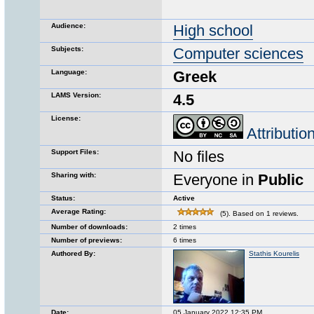
Audience:
High school
Subjects:
Computer sciences
Language:
Greek
LAMS Version:
4.5
License:
Attributi
Support Files:
No files
Sharing with:
Everyone in
Public
Status:
Active
Average Rating:
(5). Based on 1 reviews.
Number of downloads:
2 times
Number of previews:
6 times
Authored By:
Stathis Kourelis
Date:
05 January 2022 12:35 PM