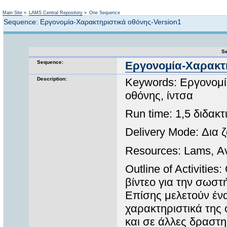
Not logged in
Main Site
»
LAMS Central Repository
»
One Sequence
Sequence: Εργονομία-Χαρακτηριστικά οθόνης-Version1
Se
Sequence:
Εργονομία-Χαρακτη
Description:
Keywords: Εργονομία
οθόνης, ίντσα
Run time: 1,5 διδακ
Delivery Mode: Δια
Resources: Lams, Α
Outline of Activiti
βίντεο για την σωσ
Επίσης μελετούν ένα
χαρακτηριστικά της 
και σε άλλες δραστ