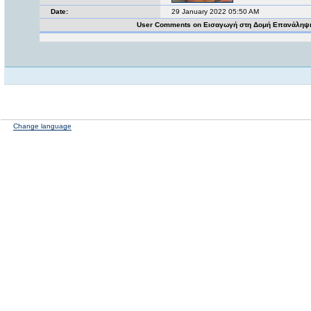
Date:
29 January 2022 05:50 AM
User Comments on Εισαγωγή στη Δομή Επανάληψ
Change language