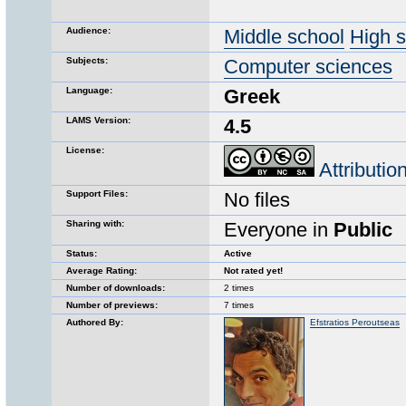
Audience:
Middle school
High 
Subjects:
Computer sciences
Language:
Greek
LAMS Version:
4.5
License:
Attributi
Support Files:
No files
Sharing with:
Everyone in
Public
Status:
Active
Average Rating:
Not rated yet!
Number of downloads:
2 times
Number of previews:
7 times
Authored By:
Efstratios Peroutseas