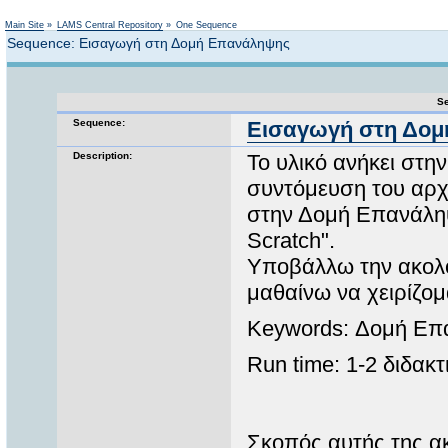
Not logged in
Main Site
»
LAMS Central Repository
»
One Sequence
Sequence: Εισαγωγή στη Δομή Επανάληψης
Se
Sequence:
Εισαγωγή στη Δο
Description:
Το υλικό ανήκει στην
συντόμευση του αρχ
στην Δομή Επανάλη
Scratch".
Υποβάλλω την ακολο
μαθαίνω να χειρίζομ
Keywords: Δομή Επ
Run time: 1-2 διδακ
Σκοπός αυτής της ακ