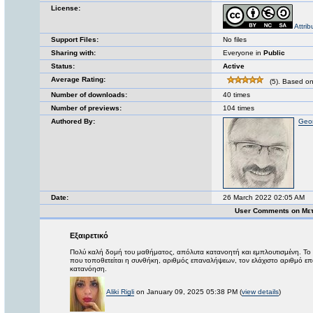
License:
Attri
Support Files:
No files
Sharing with:
Everyone in
Public
Status:
Active
Average Rating:
(5). Based on
Number of downloads:
40 times
Number of previews:
104 times
Authored By:
Geor
Date:
26 March 2022 02:05 AM
User Comments on Μετ
Εξαιρετικό
Πολύ καλή δομή του μαθήματος, απόλυτα κατανοητή και εμπλουτισμένη. Το 
που τοποθετείται η συνθήκη, αριθμός επαναλήψεων, τον ελάχιστο αριθμό επα
κατανόηση.
Aliki Rigli
on January 09, 2025 05:38 PM (
view details
)