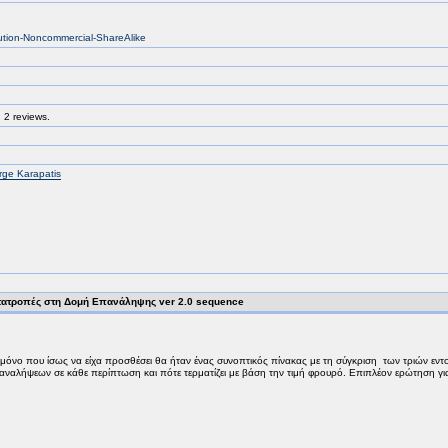
bution-Noncommercial-ShareAlike
 2 reviews.
ge Karapatis
ατροπές στη Δομή Επανάληψης ver 2.0 sequence
μόνο που ίσως να είχα προσθέσει θα ήταν ένας συνοπτικός πίνακας με τη σύγκριση των τριών εν
ναλήψεων σε κάθε περίπτωση και πότε τερματίζει με βάση την τιμή φρουρό. Επιπλέον ερώτηση για τ