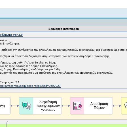
Not logged in
Sequence Information
νάληψης ver 2.0
κείου
μή Επανάληψης
 σπίτι και στη συνέχεια για την ολοκλήρωση των μαθησιακών ακολουθιών, μια διδακτική ώρα στο 
ητής/τρια να αποκτήσει δεξιότητες στη μετατροπή των εντολών στη Δομή Επανάληψης.
ματος, ο/η μαθητής/τρια θα είναι σε θέση:
νει τις τρεις εντολές της Δομής Επανάληψης.
της Δομής Επανάληψης ισοδύναμα σε μια άλλη.
υμμαθητές του προκειμένου να επιτύχουν την ολοκλήρωση των μαθησιακών ακολουθιών.
άληψης ver 2.2
.org/lamscentral/sequence?seq%5fid=2507027