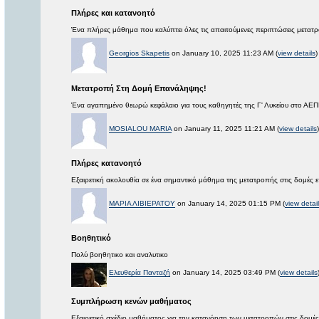
Πλήρες και κατανοητό
Ένα πλήρες μάθημα που καλύπτει όλες τις απαιτούμενες περιπτώσεις μετα
Georgios Skapetis
on January 10, 2025 11:23 AM (
view details
)
Μετατροπή Στη Δομή Επανάληψης!
Ένα αγαπημένο θεωρώ κεφάλαιο για τους καθηγητές της Γ' Λυκείου στο ΑΕΠΠ 
MOSIALOU MARIA
on January 11, 2025 11:21 AM (
view details
)
Πλήρες κατανοητό
Εξαιρετική ακολουθία σε ένα σημαντικό μάθημα της μετατροπής στις δομές
ΜΑΡΙΑ ΛΙΒΙΕΡΑΤΟΥ
on January 14, 2025 01:15 PM (
view detai
Βοηθητικό
Πολύ βοηθητικο και αναλυτικο
Ελευθερία Πανταζή
on January 14, 2025 03:49 PM (
view details
Συμπλήρωση κενών μαθήματος
Εξαιρετικό σχέδιο μαθήματος για την κατανόηση των μετατροπών στις δομέ