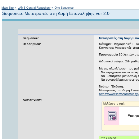
Main Site
»
LAMS Central Repository
»
One Sequence
Sequence: Μετατροπές στη Δομή Επανάληψης ver 2.0
Sequence:
Μετατροπές στη Δομή Επα
Description:
Μάθημα: Πληροφορική Γ΄ Λυ
Keywords: Μετατροπές, Δο
Προετοιμασία 30 λεπτών στο
Διδακτικοί στόχοι: Ο/Η μαθ
Με την ολοκλήρωση του μαθή
Να περιγράφει και να συγκρί
Να μετατρέπει μια εντολή 
Να συνεργάζεται με τους σ
Νεότερη Έκδοση:
Μετατροπές στη Δομή Επαν
https://www.lamscommunity
Author view: