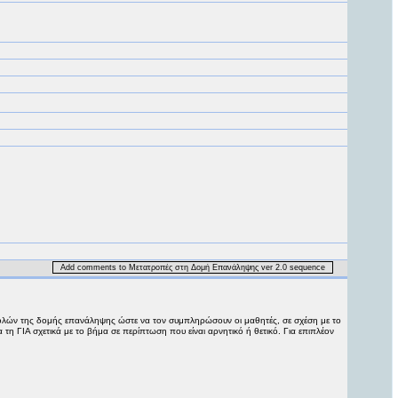
Add comments to Μετατροπές στη Δομή Επανάληψης ver 2.0 sequence
τολών της δομής επανάληψης ώστε να τον συμπληρώσουν οι μαθητές, σε σχέση με το
η ΓΙΑ σχετικά με το βήμα σε περίπτωση που είναι αρνητικό ή θετικό. Για επιπλέον