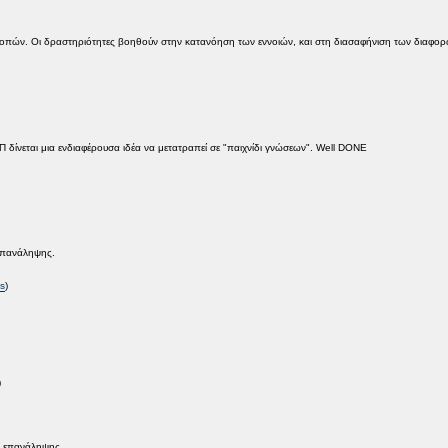
τροπών. Οι δραστηριότητες βοηθούν στην κατανόηση των εννοιών, και στη διασαφήνιση των διαφο
δίνεται μια ενδιαφέρουσα ιδέα να μετατραπεί σε "παιχνίδι γνώσεων". Well DONE
 επανάληψης.
ls
)
)
ς επανάληψης.