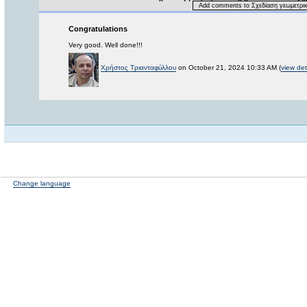
Add comments to Σχεδίαση γεωμετρι
Congratulations
Very good. Well done!!!
Χρήστος Τριανταφύλλου
on October 21, 2024 10:33 AM (
view det
Change language