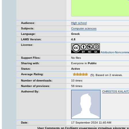
Audience:
High school
Subjects:
Computer sciences
Language:
Greek
LAMS Version:
4.8
License:
Attribution-Noncomme
Support Files:
No files
Sharing with:
Everyone in
Public
Status:
Active
Average Rating:
(5). Based on 2 reviews.
Number of downloads:
10 times
Number of previews:
58 times
Authored By:
CHRISTOS KALAIT
Date:
17 September 2024 11:40 AM
User Comments on Σχεδίαση γεωμετρικών σχημάτων κάνοντας χ