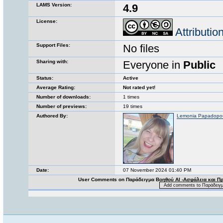
LAMS Version:
4.9
License:
Attributi
Support Files:
No files
Sharing with:
Everyone in
Public
Status:
Active
Average Rating:
Not rated yet!
Number of downloads:
1 times
Number of previews:
19 times
Authored By:
Lemonia Papadopo
Date:
07 November 2024 01:40 PM
User Comments on Παράδειγμα Βοηθού ΑΙ -Ασφάλεια και Πρ
Add comments to Παράδειγμ