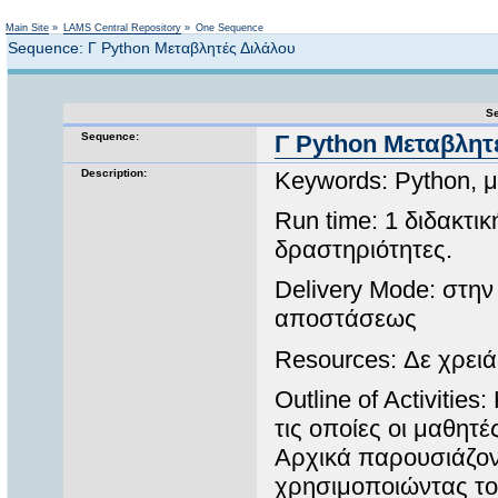
Not logged in
Main Site
»
LAMS Central Repository
»
One Sequence
Sequence: Γ Python Μεταβλητές Διλάλου
Se
Sequence:
Γ Python Μεταβλητ
Description:
Keywords: Python, 
Run time: 1 διδακτικ
δραστηριότητες.
Delivery Mode: στην 
αποστάσεως
Resources: Δε χρειά
Outline of Activitie
τις οποίες οι μαθητ
Αρχικά παρουσιάζοντ
χρησιμοποιώντας το