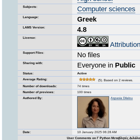
Subjects:
Computer sciences
Language:
Greek
LAMS Version:
4.8
License:
Attributi
Support Files:
No files
Sharing with:
Everyone in
Public
Status:
Active
Average Rating:
(5). Based on 2 reviews.
Number of downloads:
74 times
Number of previews:
100 times
Authored By:
Aspasia Dilalou
Date:
10 January 2025 06:28 AM
User Comments on Γ Python Μεταβλητές Διλάλ