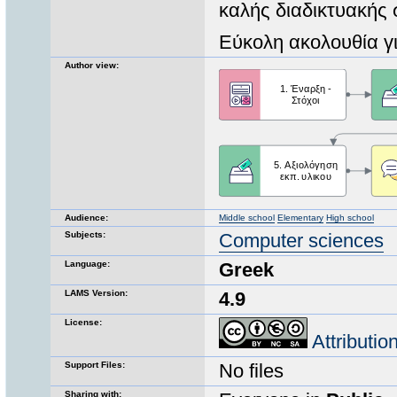
καλής διαδικτυακής
Εύκολη ακολουθία γ
Author view:
Audience:
Middle school
Elementary
High school
Subjects:
Computer sciences
Language:
Greek
LAMS Version:
4.9
License:
Attributi
Support Files:
No files
Sharing with: