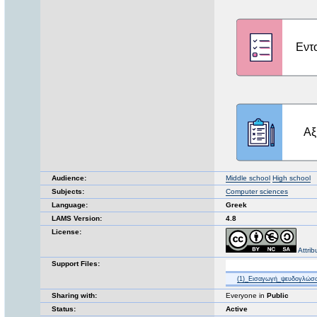
Audience:
Middle school
High school
Subjects:
Computer sciences
Language:
Greek
LAMS Version:
4.8
License:
Attri
Support Files:
(1)_Εισαγωγή_ψευδογλώσσ
Sharing with:
Everyone in
Public
Status:
Active