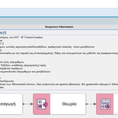
Not logged in
Sequence Information
σα #1
στήμης των Η/Υ - B' Γενικού Λυκείου
ίας
.7.2
μου, εντολές εκχώησης/εισόδου/εξόδου, αριθμητικοί τελεστές, τύποι μεταβλητών
ες
λοποιείται με την τεχνική της Αντεστραμμένης Τάξης και ενσωματώνει την μέθοδο της Διαφοροποιη
ετό ενός αλγορίθμου
 / Εξόδου, ανάθεσης (εκχώρησης) τιμής
 (σύμβολα πράξεων)
ονοματοδοσία αλγορίθμων και μεταβλητών
ν
ολοκλήρωση:
ντεο των 36συνολικά λεπτών, λίγη ανάγνωση και αρκετή εξάσκηση. Θα χρειαστείτε σίγουρα 2 διδακτ
ίτε.