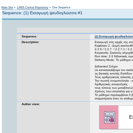
Main Site
»
LAMS Central Repository
»
One Sequence
Sequence: (1) Εισαγωγή ψευδογλώσσα #1
Sequence:
(1) Εισαγωγή ψευδογλώσ
Description:
Εισαγωγή στις αρχές της επι
Κεφάλαιο 2 - Δομή ακολουθ
2.2.6 / 2.2.7 / 2.2.7.1 / 2.2
Keywords: Σκελετός αλγορίθ
Run time: 2-3 διδακτικές ώρ
Delivery Mode: Το μάθημα υ
Διδακτικοί Στόχοι
να κατασκευάζουμε τον σκελ
τις βασικές εντολές Εισόδου
Τους αριθμητικούς τελεστές
Την σωστή ονοματολογία - 
Αριθμητικές συναρτήσεις
τους τύπους των μεταβλητώ
Χρόνος που απαιτείται για 
Το μάθημα περιλαμβάνει 3 βί
σταματήσατε όταν το επιθυμε
Author view: