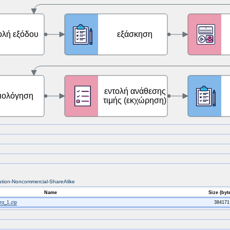
bution-Noncommercial-ShareAlike
Name
Size (byt
α_1.zip
384171