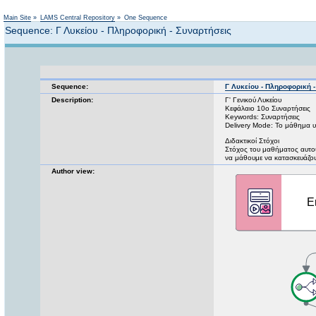
Main Site
»
LAMS Central Repository
»
One Sequence
Sequence: Γ Λυκείου - Πληροφορική - Συναρτήσεις
Sequence:
Γ Λυκείου - Πληροφορική 
Description:
Γ' Γενικού Λυκείου
Κεφάλαιο 10ο Συναρτήσεις
Keywords: Συναρτήσεις
Delivery Mode: Το μάθημα υ
Διδακτικοί Στόχοι
Στόχος του μαθήματος αυτο
να μάθουμε να κατασκευάζο
Author view: