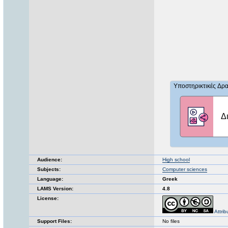
Audience:
High school
Subjects:
Computer sciences
Language:
Greek
LAMS Version:
4.8
License:
Attri
Support Files:
No files