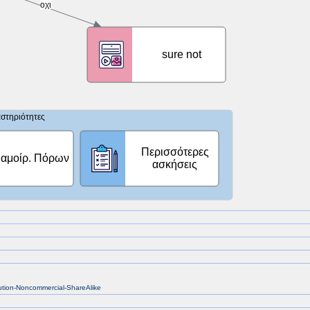
bution-Noncommercial-ShareAlike