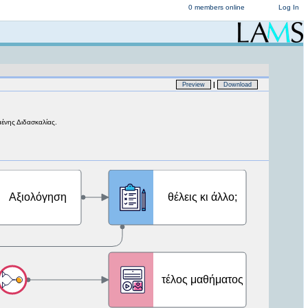
0 members online
Log In
|
Preview
Download
μένης Διδασκαλίας.