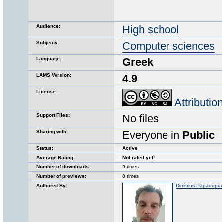
Audience:
High school
Subjects:
Computer sciences
Language:
Greek
LAMS Version:
4.9
License:
Attributi
Support Files:
No files
Sharing with:
Everyone in
Public
Status:
Active
Average Rating:
Not rated yet!
Number of downloads:
5 times
Number of previews:
8 times
Authored By:
Dimitrios Papadopo