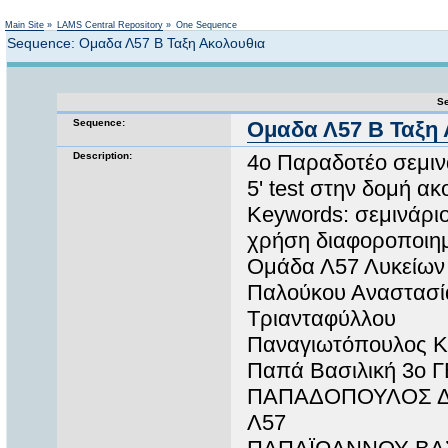
Not logged in
Main Site
»
LAMS Central Repository
»
One Sequence
Sequence: Ομαδα Λ57 Β Ταξη Ακολουθια
Se
Sequence:
Ομαδα Λ57 Β Ταξη 
Description:
4o Παραδοτέο σεμι
5' test στην δομή α
Keywords: σεμινάρι
χρήση διαφοροποιημ
Ομάδα Λ57 Λυκείων
Παλούκου Αναστασί
Τριανταφύλλου
Παναγιωτόπουλος 
Παπά Βασιλική 3ο 
ΠΑΠΑΔΟΠΟΥΛΟΣ ΔΗ
Λ57