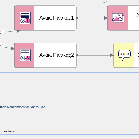
bution-Noncommercial-ShareAlike
 1 reviews.