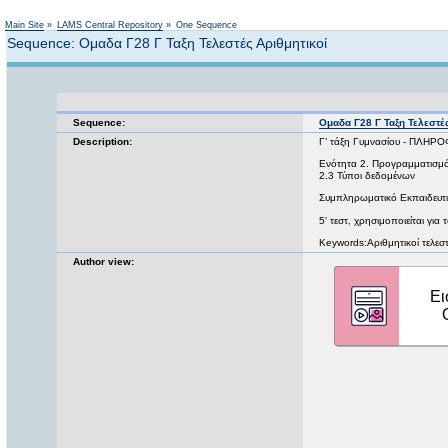
Main Site
»
LAMS Central Repository
»
One Sequence
Sequence: Ομαδα Γ28 Γ Ταξη Τελεστές Αριθμητικοί
Sequence:
Ομαδα Γ28 Γ Ταξη Τελεστές
Description:
Γ’ τάξη Γυμνασίου - ΠΛΗΡ
Ενότητα 2. Προγραμματισμό
2.3 Τύποι δεδομένων
Συμπληρωματικό Εκπαιδευτικ
5' τεστ, χρησιμοποιείται γ
Keywords:Αριθμητικοί τελεσ
Author view: