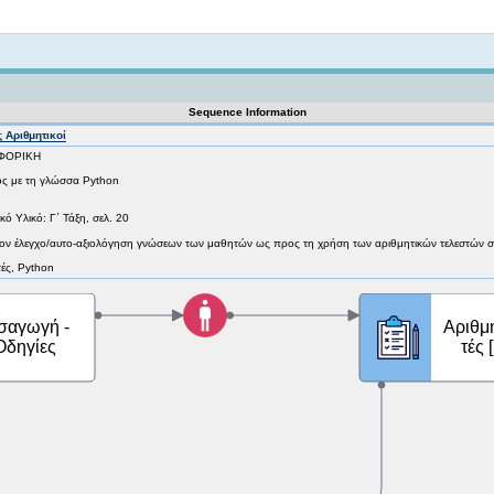
Not logged in
Sequence Information
 Αριθμητικοί
ΟΦΟΡΙΚΗ
ς με τη γλώσσα Python
ό Υλικό: Γ΄ Τάξη, σελ. 20
ια τον έλεγχο/αυτο-αξιολόγηση γνώσεων των μαθητών ως προς τη χρήση των αριθμητικών τελεστών 
τές, Python