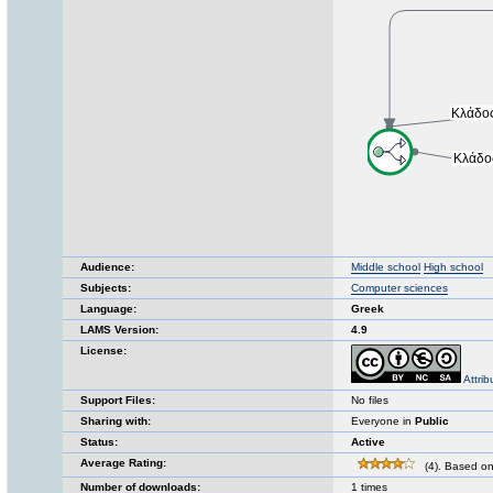
Audience:
Middle school
High school
Subjects:
Computer sciences
Language:
Greek
LAMS Version:
4.9
License:
Attri
Support Files:
No files
Sharing with:
Everyone in
Public
Status:
Active
Average Rating:
(4). Based on
Number of downloads:
1 times