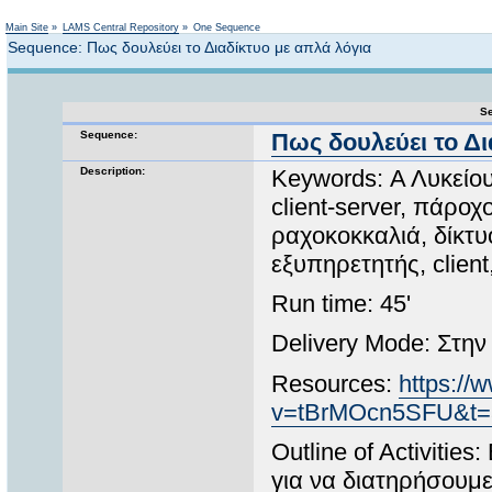
Not logged in
Main Site
»
LAMS Central Repository
»
One Sequence
Sequence: Πως δουλεύει το Διαδίκτυο με απλά λόγια
Se
Sequence:
Πως δουλεύει το Δι
Description:
Keywords: Α Λυκείο
client-server, πάροχ
ραχοκοκκαλιά, δίκτυο
εξυπηρετητής, client
Run time: 45'
Delivery Mode: Στην
Resources:
https://
v=tBrMOcn5SFU&t=
Outline of Activiti
για να διατηρήσουμ