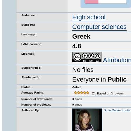
Audience:
High school
Subjects:
Computer sciences
Language:
Greek
LAMS Version:
4.8
License:
Attributi
Support Files:
No files
Sharing with:
Everyone in
Public
Status:
Active
Average Rating:
(5). Based on 3 reviews.
Number of downloads:
3 times
Number of previews:
9 times
Authored By:
Sofia Marina Kouts