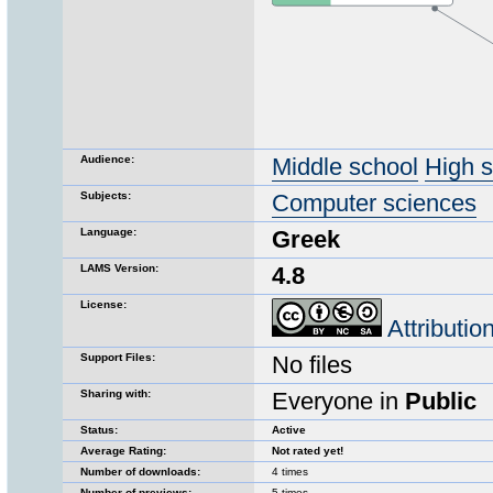
Audience:
Middle school
High 
Subjects:
Computer sciences
Language:
Greek
LAMS Version:
4.8
License:
Attributi
Support Files:
No files
Sharing with:
Everyone in
Public
Status:
Active
Average Rating:
Not rated yet!
Number of downloads:
4 times
Number of previews:
5 times