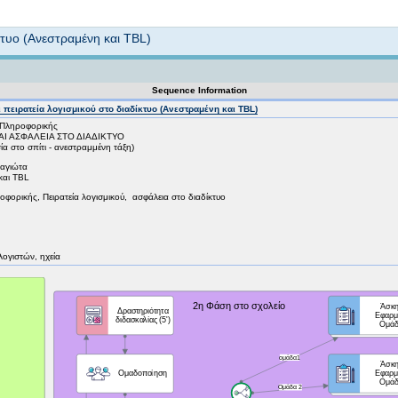
Not logged in
κτυο (Ανεστραμένη και TBL)
Sequence Information
 πειρατεία λογισμικού στο διαδίκτυο (Ανεστραμένη και TBL)
ς Πληροφορικής
ΚΑΙ ΑΣΦΑΛΕΙΑ ΣΤΟ ΔΙΑΔΙΚΤΥΟ
α στο σπίτι - ανεστραμμένη τάξη)
ναγιώτα
και TBL
ορικής, Πειρατεία λογισμικού, ασφάλεια στο διαδίκτυο
ογιστών, ηχεία