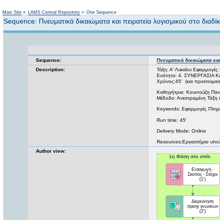
Main Site
»
LAMS Central Repository
»
One Sequence
Sequence: Πνευματικά δικαιώματα και πειρατεία λογισμικού στο διαδί
Sequence:
Πνευματικά δικαιώματα και
Description:
Τάξη: Α' Λυκείου Εφαρμογέ
Ενότητα: 4. ΣΥΝΕΡΓΑΣΙΑ 
Χρόνος:45' (και προετοιμασί
Καθηγήτρια: Κουντούζη Πα
Μέδοδο: Ανεστραμένη Τάξη 
Keywords: Εφαρμογές Πληροφ
Run time: 45'
Delivery Mode: Online
Resources:Eργαστήριο υπολ
Author view: