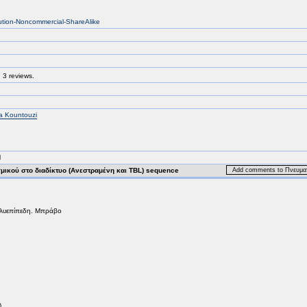
bution-Noncommercial-ShareAlike
 3 reviews.
a Kountouzi
M
μικού στο διαδίκτυο (Ανεστραμένη και TBL) sequence
Add comments to Πνευματι
ολυεπίπεδη. Μπράβο
)