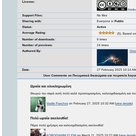
License:
Attri
Support Files:
No files
Sharing with:
Everyone in
Public
Status:
Active
Average Rating:
(5). Based on
Number of downloads:
9 times
Number of previews:
24 times
Authored By:
Giot
Date:
27 February 2025 10:14 A
User Comments on Πνευματικά δικαιώματα και πειρατεία λογισ
Ωραία και ολοκληρωμένη
Θεωρώ την σειρά αυτή πολύ καλά προετοιμασμένη, καλοσχεδιασμένη και π
Vasilis Paschos
on February 27, 2025 10:32 AM (
view details
)
Πολύ ωραία ακολουθία!
Πάρα πολύ χρήσιμη και καλοσχεδιασμένη ακολουθία!
KOROGIANNI ELENI
on March 11, 2025 10:22 AM (
view details