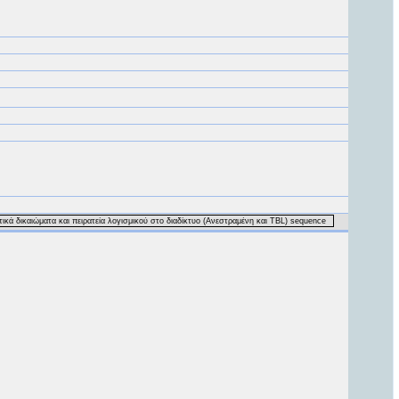
κά δικαιώματα και πειρατεία λογισμικού στο διαδίκτυο (Ανεστραμένη και TBL) sequence