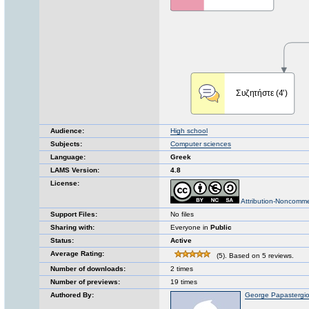
Audience:
High school
Subjects:
Computer sciences
Language:
Greek
LAMS Version:
4.8
License:
Attribution-Noncomme
Support Files:
No files
Sharing with:
Everyone in
Public
Status:
Active
Average Rating:
(5). Based on 5 reviews.
Number of downloads:
2 times
Number of previews:
19 times
Authored By:
George Papastergi