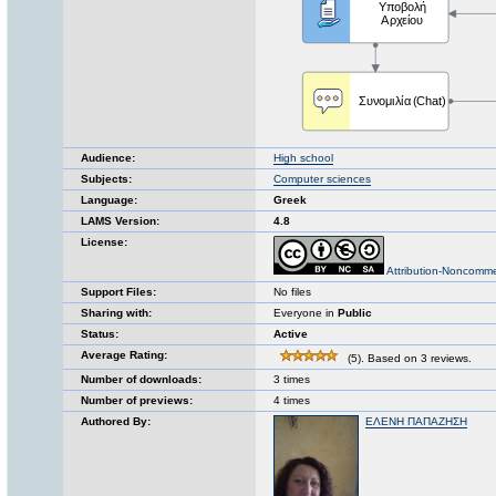
Audience:
High school
Subjects:
Computer sciences
Language:
Greek
LAMS Version:
4.8
License:
Attribution-Noncomme
Support Files:
No files
Sharing with:
Everyone in
Public
Status:
Active
Average Rating:
(5). Based on 3 reviews.
Number of downloads:
3 times
Number of previews:
4 times
Authored By:
ΕΛΕΝΗ ΠΑΠΑΖΗΣΗ