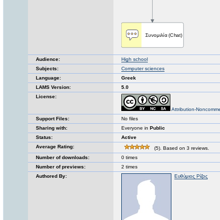
Audience:
High school
Subjects:
Computer sciences
Language:
Greek
LAMS Version:
5.0
License:
Attribution-Noncomme
Support Files:
No files
Sharing with:
Everyone in
Public
Status:
Active
Average Rating:
(5). Based on 3 reviews.
Number of downloads:
0 times
Number of previews:
2 times
Authored By:
Ευθύμιος Ρίζος