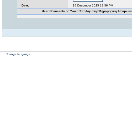
Date:
19 December 2025 12:56 PM
User Comments on Υλικό Υπολογιστή Πληροφορική Α Γυμνασ
Change language