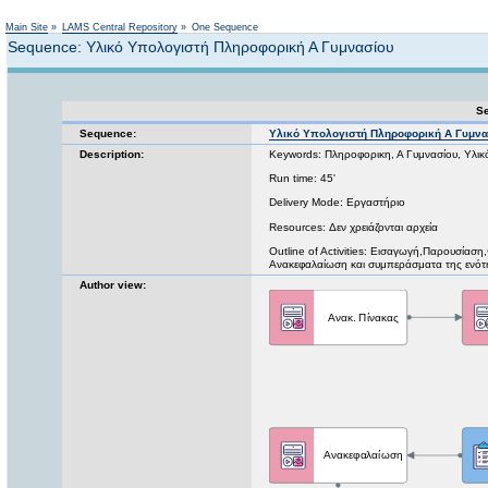
Not logged in
Main Site
»
LAMS Central Repository
»
One Sequence
Sequence: Υλικό Υπολογιστή Πληροφορική Α Γυμνασίου
Se
Sequence:
Υλικό Υπολογιστή Πληροφορική Α Γυμνα
Description:
Keywords: Πληροφορικη, Α Γυμνασίου, Υλικ
Run time: 45'
Delivery Mode: Εργαστήριο
Resources: Δεν χρειάζονται αρχεία
Outline of Activities: Εισαγωγή,Παρουσίασ
Ανακεφαλαίωση και συμπεράσματα της ενότ
Author view: