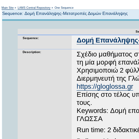
Not logged in
Main Site
»
LAMS Central Repository
»
One Sequence
Sequence: Δομή Επανάληψης-Μετατροπές Δομών Επανάληψης
Se
Sequence:
Δομή Επανάληψης
Description:
Σχέδιο μαθήματος σ
τη μία μορφή επανά
Χρησιμοποιώ 2 φύλλ
Διερμηνευτή της Γλώ
https://gloglossa.gr
Επίσης στο τέλος υ
τους.
Keywords: Δομή επ
ΓΛΩΣΣΑ
Run time: 2 διδακτι