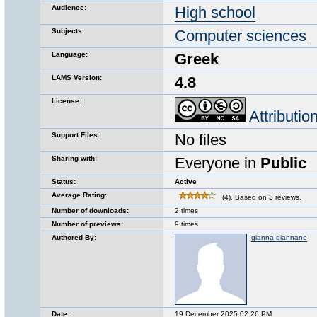
Audience:
High school
Subjects:
Computer sciences
Language:
Greek
LAMS Version:
4.8
License:
Attributi
Support Files:
No files
Sharing with:
Everyone in
Public
Status:
Active
Average Rating:
(4). Based on 3 reviews.
Number of downloads:
2 times
Number of previews:
9 times
Authored By:
gianna giannane
Date:
19 December 2025 02:26 PM