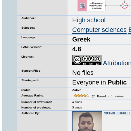
Audience:
High school
Subjects:
Computer sciences
Language:
Greek
LAMS Version:
4.8
License:
Attributi
Support Files:
No files
Sharing with:
Everyone in
Public
Status:
Active
Average Rating:
(4). Based on 1 reviews.
Number of downloads:
4 times
Number of previews:
5 times
Authored By:
MICHAIL KOUKOU