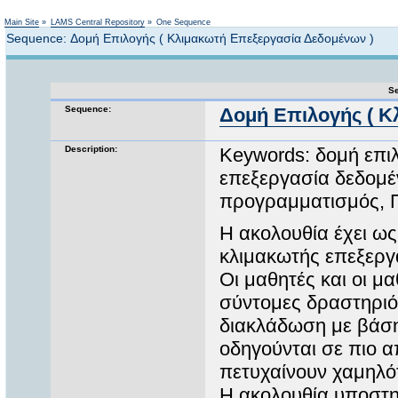
Not logged in
Main Site
»
LAMS Central Repository
»
One Sequence
Sequence: Δομή Επιλογής ( Κλιμακωτή Επεξεργασία Δεδομένων )
Se
Sequence:
Δομή Επιλογής ( Κ
Description:
Keywords: δομή επι
επεξεργασία δεδομέ
προγραμματισμός
Η ακολουθία έχει ως
κλιμακωτής επεξεργ
Οι μαθητές και οι μ
σύντομες δραστηριότ
διακλάδωση με βάση
οδηγούνται σε πιο 
πετυχαίνουν χαμηλό
Η ακολουθία υποστη