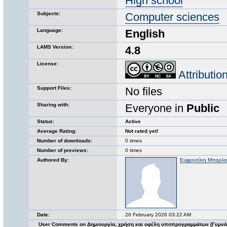
High school
Subjects:
Computer sciences
Language:
English
LAMS Version:
4.8
License:
Attributi
Support Files:
No files
Sharing with:
Everyone in
Public
Status:
Active
Average Rating:
Not rated yet!
Number of downloads:
0 times
Number of previews:
0 times
Authored By:
Ευφροσύνη Μπαρλ
Date:
26 February 2026 03:22 AM
User Comments on Δημιουργία, χρήση και οφέλη υποπρογραμμάτων (Γυμνά