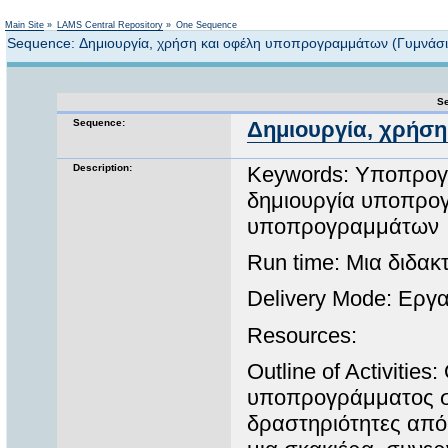
Not logged in
Main Site
»
LAMS Central Repository
»
One Sequence
Sequence: Δημιουργία, χρήση και οφέλη υποπρογραμμάτων (Γυμνάσι
Se
Sequence:
Δημιουργία, χρήση
Description:
Keywords: Υποπρογρ
δημιουργία υποπρο
υποπρογραμμάτων
Run time: Μια διδακ
Delivery Mode: Εργ
Resources:
Outline of Activities
υποπρογράμματος σ
δραστηριότητες από