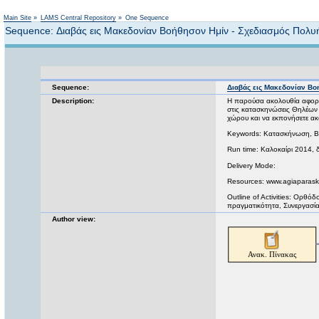
Main Site
»
LAMS Central Repository
»
One Sequence
Sequence: Διαβάς εις Μακεδονίαν Βοήθησον Ημίν - Σχεδιασμός Πο
Sequence:
Διαβάς εις Μακεδονίαν Β
Description:
Η παρούσα ακολουθία αφορά
στις κατασκηνώσεις Θηλέων 
χώρου και να εκπονήσετε ακ
Keywords: Κατασκήνωση, Βι
Run time: Καλοκαίρι 2014, 
Delivery Mode:
Resources: www.agiaparas
Outline of Activities: Ορθ
πραγματικότητα, Συνεργασί
Author view: