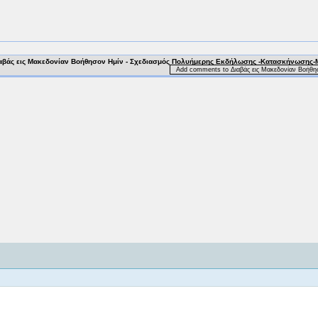
αβάς εις Μακεδονίαν Βοήθησον Ημίν - Σχεδιασμός Πολυήμερης Εκδήλωσης -Κατασκήνωσης-
Add comments to Διαβάς εις Μακεδονίαν Βοήθ