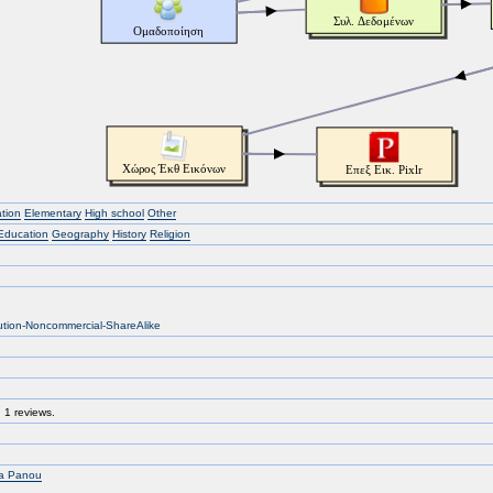
tion
Elementary
High school
Other
Education
Geography
History
Religion
bution-Noncommercial-ShareAlike
 1 reviews.
ia Panou