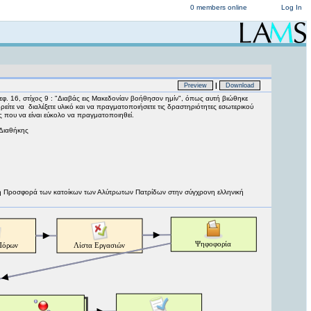
0 members online
Log In
|
Preview
Download
 16, στίχος 9 : "Διαβάς εις Μακεδονίαν βοήθησον ημίν", όπως αυτή βιώθηκε
ίτε να διαλέξετε υλικό και να πραγματοποιήσετε τις δραστηριότητες εσωτερικού
ς που να είναι εύκολο να πραγματοποιηθεί.
 Διαθήκης
σμική Προσφορά των κατοίκων των Αλύτρωτων Πατρίδων στην σύγχρονη ελληνική