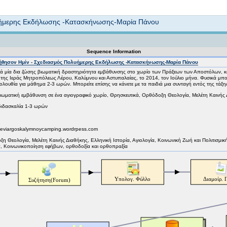
Not logged in
λυήμερης Εκδήλωσης -Κατασκήνωσης-Μαρία Πάνου
Sequence Information
οήθησον Ημίν - Σχεδιασμός Πολυήμερης Εκδήλωσης -Κατασκήνωσης-Μαρία Πάνου
 μία δια ζώσης βιωματική δραστηριότητα εμβάθυνσης στο χωρίο των Πράξεων των Αποστόλων, κεφ.
της Ιεράς Μητροπόλεως Λέρου, Καλύμνου και Αστυπαλαίας, το 2014, τον Ιούλιο μήνα. Φυσικά μπορε
ολουθία για μάθημα 2-3 ωρών. Μπορείτε επίσης να κάνετε με τα παιδιά μια συνταγή εντός της τάξη
ωματική εμβάθυνση σε ένα αγιογραφικό χωρίο, Θρησκευτικά, Ορθόδοξη Θεολογία, Μελέτη Καινής
διδασκαλία 1-3 ωρών
keviargoskalymnoycamping.wordrpess.com
όδοξη Θεολογία, Μελέτη Καινής Διαθήκης, Ελληνική Ιστορία, Αγιολογία, Κοινωνική Ζωή και Πολιτι
α, Κοινωνικοποίηση εφήβων, ορθοδοξία και ορθοπραξία