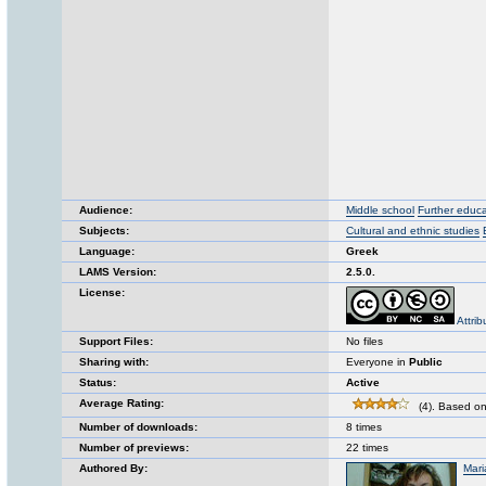
Audience:
Middle school
Further educa
Subjects:
Cultural and ethnic studies
Language:
Greek
LAMS Version:
2.5.0.
License:
Attri
Support Files:
No files
Sharing with:
Everyone in
Public
Status:
Active
Average Rating:
(4). Based on
Number of downloads:
8 times
Number of previews:
22 times
Authored By:
Mar