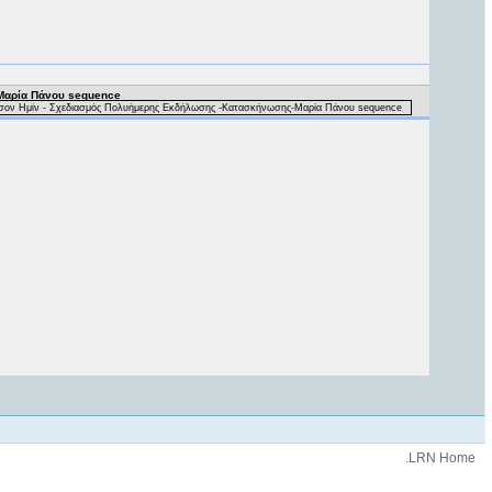
Μαρία Πάνου sequence
ησον Ημίν - Σχεδιασμός Πολυήμερης Εκδήλωσης -Κατασκήνωσης-Μαρία Πάνου sequence
.LRN Home