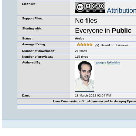
License:
Attributi
Support Files:
No files
Sharing with:
Everyone in
Public
Status:
Active
Average Rating:
(5). Based on 1 reviews.
Number of downloads:
21 times
Number of previews:
115 times
Authored By:
giorgos fakiolakis
Date:
18 March 2022 02:04 PM
User Comments on Υπολογιστικά φύλλα Ασκηση Ερευν