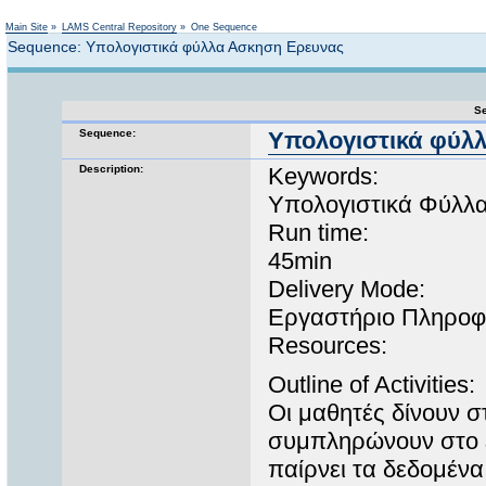
Not logged in
Main Site
»
LAMS Central Repository
»
One Sequence
Sequence: Υπολογιστικά φύλλα Ασκηση Ερευνας
Se
Sequence:
Υπολογιστικά φύλ
Description:
Keywords:
Υπολογιστικά Φύλλα
Run time:
45min
Delivery Mode:
Εργαστήριο Πληροφ
Resources:
Outline of Activities:
Οι μαθητές δίνουν 
συμπληρώνουν στο ε
παίρνει τα δεδομένα