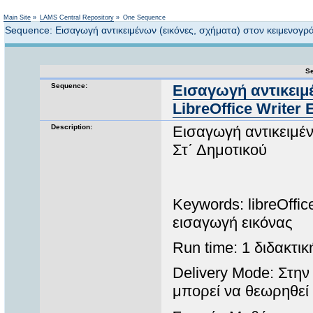
Not logged in
Main Site
»
LAMS Central Repository
»
One Sequence
Sequence: Εισαγωγή αντικειμένων (εικόνες, σχήματα) στον κειμενογράφ
Se
Sequence:
Εισαγωγή αντικειμ
LibreOffice Writer Ε
Description:
Εισαγωγή αντικειμένω
Στ΄ Δημοτικού
Keywords: libreOffic
εισαγωγή εικόνας
Run time: 1 διδακτι
Delivery Mode: Στην
μπορεί να θεωρηθεί 