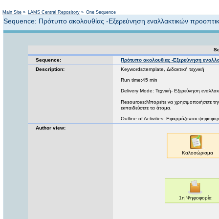
Not logged in
Main Site
»
LAMS Central Repository
»
One Sequence
Sequence: Πρότυπο ακολουθίας -Εξερεύνηση εναλλακτικών προοπτι
Se
Sequence:
Πρότυπο ακολουθίας -Εξερεύνηση εναλλ
Description:
Keywords:template, Διδακτική τεχνική
Run time:45 min
Delivery Mode: Τεχνική- Εξερεύνηση εναλλα
Resources:Μπορείτε να χρησιμοποιήσετε την
εκπαιδεύσετε τα άτομα.
Outline of Activities: Εφαρμόζονται ψηφοφορ
Author view: