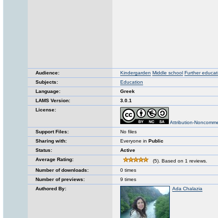
Audience:
Kindergarden
Middle school
Further educat
Subjects:
Education
Language:
Greek
LAMS Version:
3.0.1
License:
Attribution-Noncomme
Support Files:
No files
Sharing with:
Everyone in
Public
Status:
Active
Average Rating:
(5). Based on 1 reviews.
Number of downloads:
0 times
Number of previews:
9 times
Authored By:
Ada Chalazia