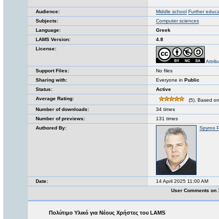
Audience:
Middle school
Further educa
Subjects:
Computer sciences
Language:
Greek
LAMS Version:
4.8
License:
Attri
Support Files:
No files
Sharing with:
Everyone in
Public
Status:
Active
Average Rating:
(5). Based on
Number of downloads:
34 times
Number of previews:
131 times
Authored By:
Spyros 
Date:
14 April 2025 11:00 AM
User Comments on 1
Πολύτιμο Υλικό για Νέους Χρήστες του LAMS