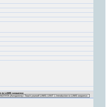
on to LAMS sequence
ΟΤΗΤΑ (Αυτομελέτη) / Teach yourself LAMS | UNIT 1 Introduction to LAMS sequence