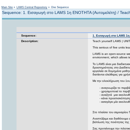
Main Site
»
LAMS Central Repository
»
One Sequence
Sequence: 1. Εισαγωγή στο LAMS 1η ΕΝΟΤΗΤΑ (Αυτομελέτη) / Teach 
Sequence:
1. Εισαγωγή στο LAMS 1η 
Description:
Teach yourself LAMS | UNIT
This serious of five units l
LAMS is an open-source web-b
environment, which allows te
Το LAMS είναι μια διαδικτυα
δραστηριότητες στο Διαδίκτυ
εργαλεία σε δομημένα μαθησ
διατίενται ελεύθερες για χρ
Με την ολοκλήρωση του 1ου 
- αναγνωρίζει το περιβάλ
- χρησιμοποιεί το περιβάλ
- αναζητά μια ακολουθία 
- κάνει προεπισκόπηση και
- εισαγάγει μία ακολουθ
Στο πλαίσιο του σεμιναρίου
Αναπτύξαμε και διαθέτουμε 
βελτίωση της ποιότητας της
Σας προτείνουμε την πιλοτικ