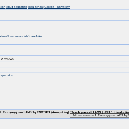
tion
Adult education
High school
College - University
bution-Noncommercial-ShareAlike
 2 reviews.
Papadakis
. Εισαγωγή στο LAMS 1η ΕΝΟΤΗΤΑ (Αυτομελέτη) / Teach yourself LAMS | UNIT 1 Introducti
Add comments to 1. Εισαγωγή στο LAMS 1η ΕΝ