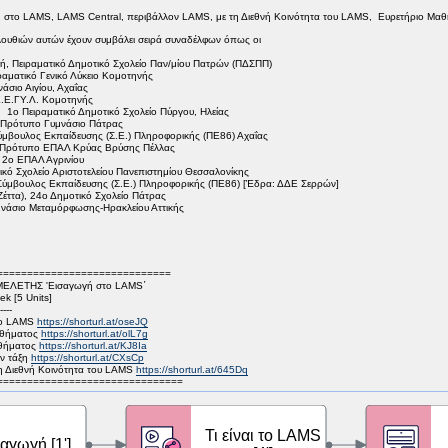
 στο LAMS, LAMS Central, περιβάλλον LAMS, με τη Διεθνή Κοινότητα του LAMS, Ευρετήριο Μα
λουθιών αυτών έχουν συμβάλει σειρά συναδέλφων όπως οι
 Πειραματικό Δημοτικό Σχολείο Παν/μίου Πατρών (ΠΔΣΠΠ)
ματικό Γενικό Λύκειο Κομοτηνής
σιο Αιγίου, Αχαΐας
.Ε.ΓΥ.Λ. Κομοτηνής
ο Πειραματικό Δημοτικό Σχολείο Πύργου, Ηλείας
ρότυπο Γυμνάσιο Πάτρας
ουλος Εκπαίδευσης (Σ.Ε.) Πληροφορικής (ΠΕ86) Αχαΐας
Πρότυπο ΕΠΑΛ Κρύας Βρύσης Πέλλας
2ο ΕΠΑΛ Αγρινίου
ό Σχολείο Αριστοτελείου Πανεπιστημίου Θεσσαλονίκης
μβουλος Εκπαίδευσης (Σ.Ε.) Πληροφορικής (ΠΕ86) [Έδρα: ΔΔΕ Σερρών]
ττα), 24ο Δημοτικό Σχολείο Πάτρας
άσιο Μεταμόρφωσης-Ηρακλείου Αττικής
=============================
ΛΕΤΗΣ 'Εισαγωγή στο LAMS΄
k [5 Units]
----
το LAMS
https://shorturl.at/oseJQ
αθήματος
https://shorturl.at/olL7g
θήματος
https://shorturl.at/KJ8Ia
ν τάξη
https://shorturl.at/CXsCp
 Διεθνή Κοινότητα του LAMS
https://shorturl.at/645Dq
===============================