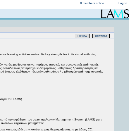
0 members online
Log In
|
Preview
Download
learning activities online. Its key strength lies in its visual authoring
, να διαχειρίζονται και να παρέχουν ατομικές και συνεργατικές μαθησιακές
υς εκπαιδευτικος να ιεραρχούν διαφορετικές μαθησιακές δραστηριότητες και
ριθμό έτοιμων ελεύθερων - δωρεάν μαθημάτων / σχεδιασμών μάθησης οι οποίες
ότητα του LAMS)
 σκοπό την εκμάθηση του Learning Activity Management System (LAMS) για τη
ση ανοικτών ψηφιακών μαθημάτων.
τε και εσείς εδώ στην κοινότητα μας διαμοιράζοντας τα με άδειες CC.