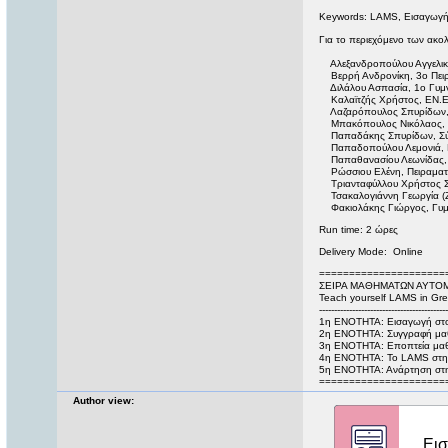
Keywords: LAMS, Εισαγωγή
Για το περιεχόμενο των ακο
Αλεξανδροπούλου Αγγελική,
Βερρή Ανδρονίκη, 3ο Πειρα
Διλάλου Ασπασία, 1ο Γυμνά
Καλαϊτζής Χρήστος, ΕΝ.Ε
Λαζαρόπουλος Σπυρίδων, 1
Μπακόπουλος Νικόλαος, Π
Παπαδάκης Σπυρίδων, Σύμβ
Παπαδοπούλου Λεμονιά, 
Παπαθανασίου Λεωνίδας, 
Ρώσσιου Ελένη, Πειραματικ
Τριανταφύλλου Χρήστος Σύ
Τσακαλογιάννη Γεωργία (Ζέ
Φακιολάκης Γιώργος, Γυμν
Run time: 2 ώρες
Delivery Mode: Online
=====================
ΣΕΙΡΑ ΜΑΘΗΜΑΤΩΝ ΑΥΤΟΜΕ
Teach yourself LAMS in Gree
-------------------------------------------
1η ΕΝΟΤΗΤΑ: Εισαγωγή σ
2η ΕΝΟΤΗΤΑ: Συγγραφή μ
3η ΕΝΟΤΗΤΑ: Εποπτεία μα
4η ΕΝΟΤΗΤΑ: Το LAMS στη
5η ΕΝΟΤΗΤΑ: Ανάρτηση στη
=====================
Author view: