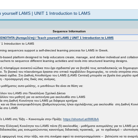
Not logged in
yourself LAMS | UNIT 1 Introduction to LAMS
Sequence Information
ΕΝΟΤΗΤΑ (Αυτομελέτη) / Teach yourself LAMS | UNIT 1 Introduction to LAMS
 1 Introduction to LAMS
earning sequences support a self-directed learning process for LAMS in Greek.
ased platform designed to help educators create, manage, and deliver individual and collaborative 
achers to sequence different learning activities and tools into structured learning designs.
κή πλατφόρμα ανοικτού κώδικα που έχει σχεδιαστεί για να βοηθά τους εκπαιδευτικούς να δημιουργούν
ο. Το βασικό του πλεονέκτημα έγκειται στο οπτικό περιβάλλον δημιουργίας, το οποίο επιτρέπει στο
ιακά σχέδια. Στο Διεθνές Αποθετήριο του LAMS (LAMS Central) μπορείτε να βρείτε ένα μεγάλο α
ήση - προσαρμογή στις δικές σας ανάγκες.
μαθήματος αυτο-μελέτης, ο μανθάνων θα είναι σε θέση να:
λον του LAMS στο Πανελλήνιο Σχολικό Δίκτυο
λον του μαθητή για να εκπονήσει μια ακολουθία στο LAMS
στη Διεθνή Κοινότητα του LAMS με διάφορα κριτήρια
 να δίνει ανατροφοδότηση (βαθμολογώντας ή/και σχολιάζοντας μια ακολουθία στη Διεθνή Κοιν
ία στο LAMS
 Το LAMS στη Τάξη – Καινοτομία στην Πράξη:
https://shorturl.at/9WUbA
στην Ελληνική Κοινότητα του LAMS πέντε (5) ακολουθίες - μαθήματα αυτομελέτης για το LAMS με
 διδασκαλίας μας ενσωματώνοντας καινοτόμες διδακτικές πρακτικές, με το σχεδιασμό – υλοποίη
ή εφαρμογή τους στην τάξη, και στη συνέχεια αφού τα αναπροσαρμόσετε – βελτιώστε να τα αναρτήσε