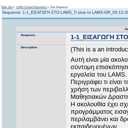
Not logged in
Main Site
»
LAMS Central Repository
»
One Sequence
Sequence: 1-1_ΕΙΣΑΓΩΓΗ ΣΤΟ LAMS_Τι είναι το LAMS-GR_03-12-2
Se
Sequence:
1-1_ΕΙΣΑΓΩΓΗ ΣΤΟ 
Description:
(This is a an introd
Αυτή είναι μία ακολο
σύντομη επισκόπηση 
εργαλεία του LAMS.
Περιγράφει τι είναι 
χρήση των περιβαλ
Μαθησιακών Δραστη
Η ακολουθία έχει σχ
προγράμματος εισαγ
περιλαμβάνει και δ
εκπαιδευομένων.